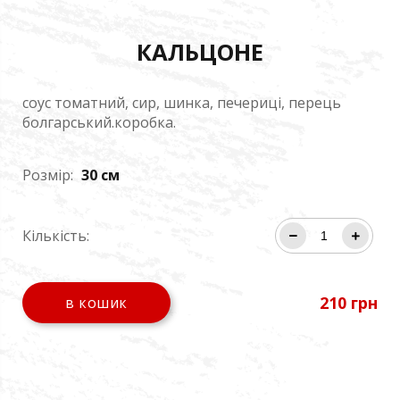
КАЛЬЦОНЕ
соус томатний, сир, шинка, печериці, перець
болгарський.коробка.
Розмір:
30
см
Кількість:
210
грн
в кошик