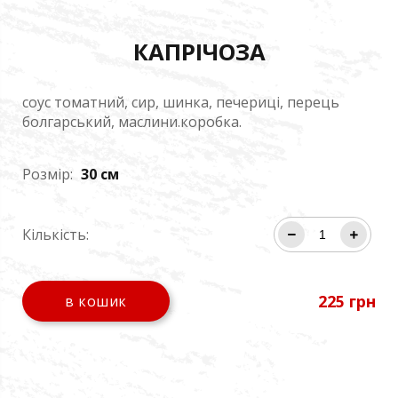
КАПРІЧОЗА
соус томатний, сир, шинка, печериці, перець
болгарський, маслини.коробка.
Розмір:
30
см
Кількість:
225
грн
в кошик